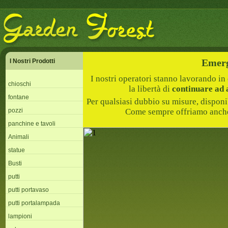
Emerg
I Nostri Prodotti
I nostri operatori stanno lavorando i
chioschi
la libertà di
continuare ad 
fontane
Per qualsiasi dubbio su misure, disponi
pozzi
Come sempre offriamo anche
panchine e tavoli
Animali
statue
Busti
putti
putti portavaso
putti portalampada
lampioni