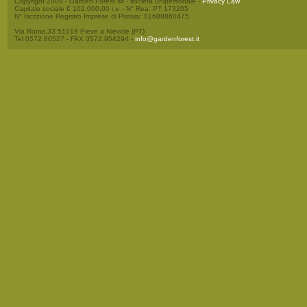
Copyright 2009 - Garden Forest srl - società unipersonale -
Privacy Law
Capitale sociale € 102.000,00 i.v. - N° Rea: PT 173205
N° Iscrizione Registro Imprese di Pistoia: 01688860475
Via Roma,33 51018 Pieve a Nievole (PT)
Tel 0572.80527 - FAX 0572.954294 -
info@gardenforest.it