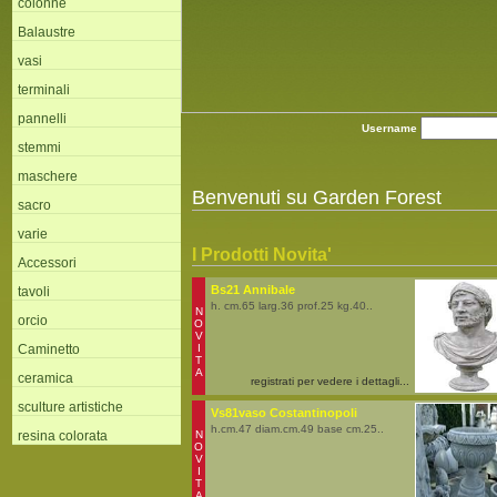
colonne
Balaustre
vasi
terminali
pannelli
Username
stemmi
maschere
Benvenuti su Garden Forest
sacro
varie
I Prodotti Novita'
Accessori
Bs21 Annibale
tavoli
h. cm.65 larg.36 prof.25 kg.40..
N
orcio
O
V
Caminetto
I
T
A
ceramica
registrati per vedere i dettagli...
sculture artistiche
Vs81vaso Costantinopoli
h.cm.47 diam.cm.49 base cm.25..
resina colorata
N
O
V
I
T
A