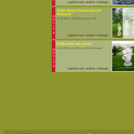
registrati per vedere i dettagli...
St03e Venere Rinascente del
Botticelli
N
€ 45,98 h.43x10x14 kg.4,50
O
V
I
T
A
registrati per vedere i dettagli...
Pu46 putto con pesce
€ 64.00 h.cm.50 cm.19x19 base ..
N
O
V
I
T
A
registrati per vedere i dettagli...